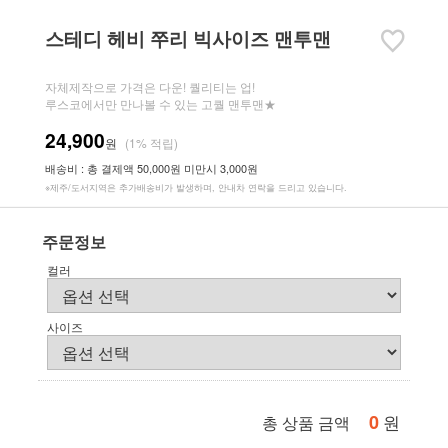
스테디 헤비 쭈리 빅사이즈 맨투맨
자체제작으로 가격은 다운! 퀄리티는 업!
루스코에서만 만나볼 수 있는 고퀄 맨투맨★
24,900
원
(1% 적립)
배송비 : 총 결제액 50,000원 미만시 3,000원
※제주/도서지역은 추가배송비가 발생하며, 안내차 연락을 드리고 있습니다.
주문정보
컬러
사이즈
0
원
총 상품 금액