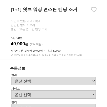
[1+1] 왓츠 워싱 면스판 밴딩 조거
포인트 있는 카고포켓과
탄탄한 발목 시보리
밸런스있는 면스판 밴딩 조거
55,800원
49,900
원
(1% 적립)
배송비 : 총 결제액 50,000원 미만시 3,000원
※제주/도서지역은 추가배송비가 발생하며, 안내차 연락을 드리고 있습니다.
주문정보
컬러
사이즈
컬러