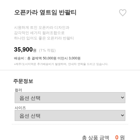
오픈카라 옆트임 반팔티
시원하게 트인 오픈카라 디자인과
감각적인 세가지 컬러조합으로
하나만 입어도 좋은 오픈카라 반팔티
35,900
원
(1% 적립)
배송비 : 총 결제액 50,000원 미만시 3,000원
※제주/도서지역은 추가배송비가 발생하며, 안내차 연락을 드리고 있습니다.
주문정보
컬러
사이즈
0
원
총 상품 금액