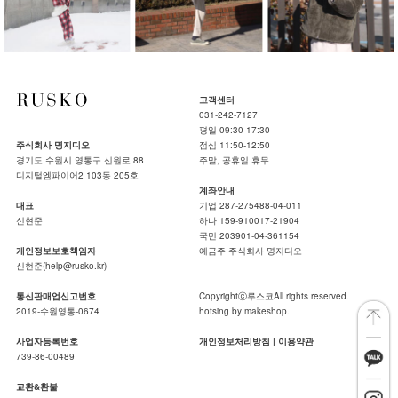
고객센터
031-242-7127
평일 09:30-17:30
주식회사 명지디오
점심 11:50-12:50
경기도 수원시 영통구 신원로 88
주말, 공휴일 휴무
디지털엠파이어2 103동 205호
계좌안내
대표
기업 287-275488-04-011
신현준
하나 159-910017-21904
국민 203901-04-361154
개인정보보호책임자
예금주 주식회사 명지디오
신현준(help@rusko.kr)
통신판매업신고번호
Copyrightⓒ루스코All rights reserved.
2019-수원영통-0674
hotsing by makeshop.
사업자등록번호
개인정보처리방침
|
이용약관
739-86-00489
교환&환불