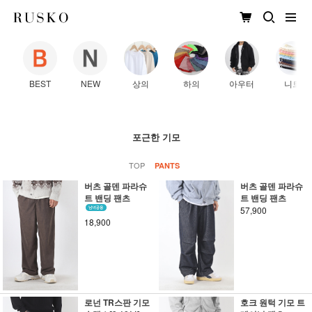
BEST
NEW
상의
하의
아우터
니트
포근한 기모
TOP
PANTS
버츠 골덴 파라슈
버츠 골덴 파라슈
트 밴딩 팬츠
트 밴딩 팬츠
57,900
18,900
로넌 TR스판 기모
호크 원턱 기모 트