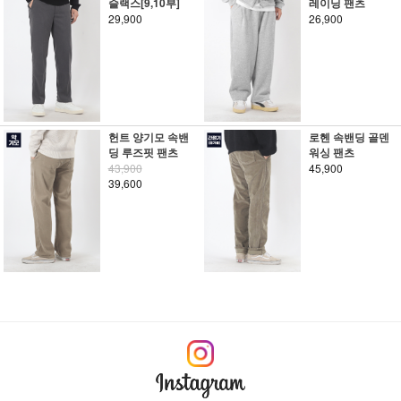
슬랙스[9,10부]
레이닝 팬츠
29,900
26,900
헌트 양기모 속밴
로헨 속밴딩 골덴
딩 루즈핏 팬츠
워싱 팬츠
43,900
45,900
39,600