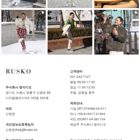
고객센터
031-242-7127
평일 09:30-17:30
주식회사 명지디오
점심 11:50-12:50
경기도 수원시 영통구 신원로 88
주말, 공휴일 휴무
디지털엠파이어2 103동 205호
계좌안내
대표
기업 287-275488-04-011
신현준
하나 159-910017-21904
국민 203901-04-361154
개인정보보호책임자
예금주 주식회사 명지디오
신현준(help@rusko.kr)