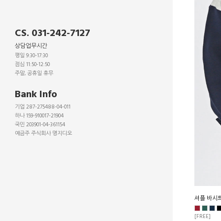
CS. 031-242-7127
상담업무시간
평일 9:30-17:30
점심 11:50-12:50
주말, 공휴일 휴무
_
Bank Info
기업 287-275488-04-011
하나 159-910017-21904
국민 203901-04-361154
예금주 주식회사 명지디오
_
_
_
셔플 바시
[FREE]