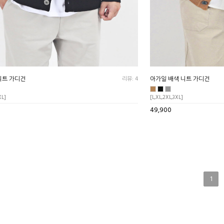
니트 가디건
리뷰: 4
아가일 배색 니트 가디건
XL]
[L,XL,2XL,3XL]
49,900
1