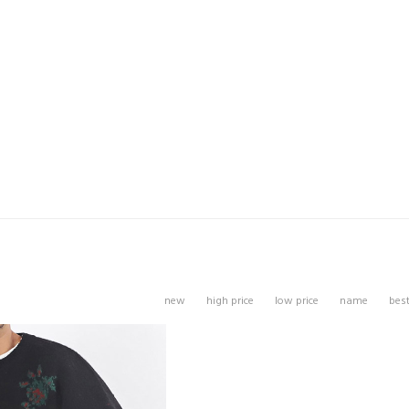
new
high price
low price
name
bes