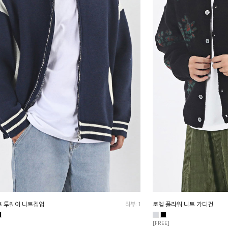
트 투웨이 니트집업
리뷰: 1
로엘 플라워 니트 가디건
[FREE]