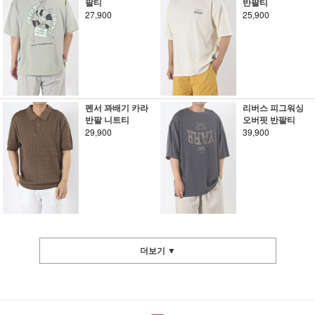
팔티
반팔티
27,900
25,900
펜서 꽈배기 카라
리버스 피그워싱
반팔 니트티
오버핏 반팔티
29,900
39,900
더보기 ▼