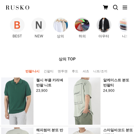
BEST
NEW
상의
하의
아우터
니트
상의 TOP
긴팔티
맨투맨
후드
셔츠
니트/조끼
반팔/나시
첼시 부클 카라넥
알케미스트 분또
반팔 니트
반팔티
23,900
24,900
해피썸머 분또 반
스마일바코드 분또