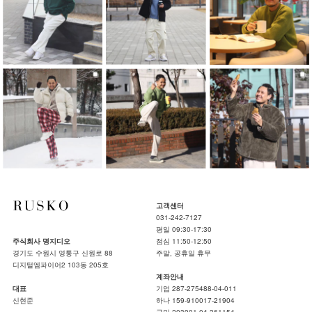
고객센터
031-242-7127
평일 09:30-17:30
주식회사 명지디오
점심 11:50-12:50
경기도 수원시 영통구 신원로 88
주말, 공휴일 휴무
디지털엠파이어2 103동 205호
계좌안내
대표
기업 287-275488-04-011
신현준
하나 159-910017-21904
국민 203901-04-361154