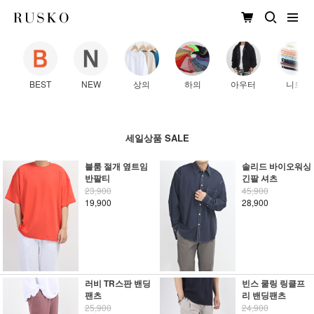
BEST
NEW
상의
하의
아우터
니트
세일상품 SALE
블룸 절개 옆트임
솔리드 바이오워싱
반팔티
긴팔 셔츠
23,900
45,900
19,900
28,900
러비 TR스판 밴딩
빈스 쿨링 링클프
팬츠
리 밴딩팬츠
25,900
24,900