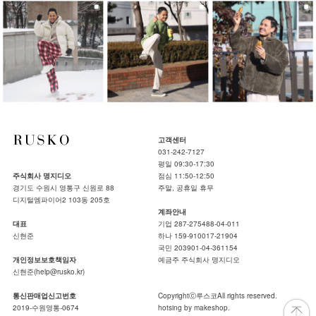
고객센터
031-242-7127
평일 09:30-17:30
주식회사 명지디오
점심 11:50-12:50
경기도 수원시 영통구 신원로 88
주말, 공휴일 휴무
디지털엠파이어2 103동 205호
계좌안내
대표
기업 287-275488-04-011
신현준
하나 159-910017-21904
국민 203901-04-361154
개인정보보호책임자
예금주 주식회사 명지디오
신현준(help@rusko.kr)
통신판매업신고번호
Copyrightⓒ루스코All rights reserved.
2019-수원영통-0674
hotsing by makeshop.