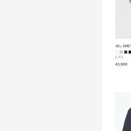
세느 꽈배기
[L,XL]
43,900