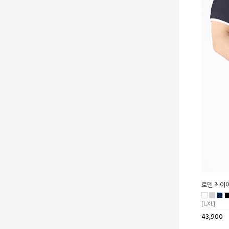
로덴 레이
[L,XL]
43,900