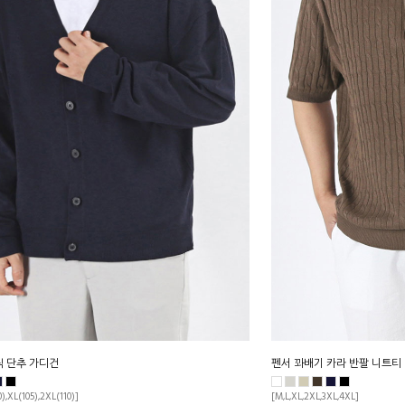
직 단추 가디건
펜서 꽈배기 카라 반팔 니트티
0),XL(105),2XL(110)]
[M,L,XL,2XL,3XL,4XL]