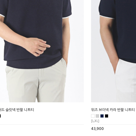
어드 슬릿넥 반팔 니트티
위즈 브이넥 카라 반팔 니트티
[L,XL]
43,900