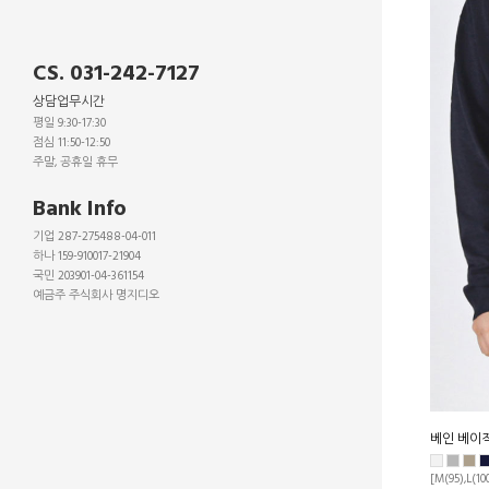
CS. 031-242-7127
상담업무시간
평일 9:30-17:30
점심 11:50-12:50
주말, 공휴일 휴무
_
Bank Info
기업 287-275488-04-011
하나 159-910017-21904
국민 203901-04-361154
예금주 주식회사 명지디오
_
_
_
베인 베이
[M(95),L(10