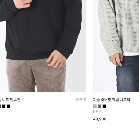
업 니트 맨투맨
리뷰: 5
피즐 오버핏 짜임 니트티
[FREE]
49,900