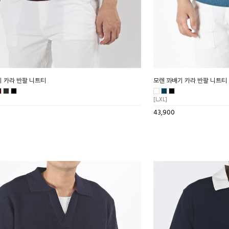
 카라 반팔 니트티
모렌 꽈배기 카라 반팔 니트티
[L,XL]
43,900