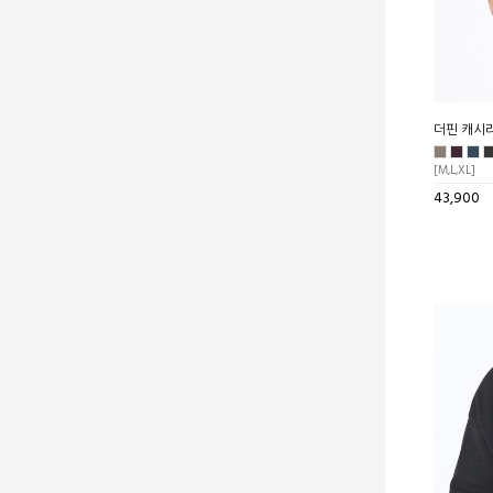
더핀 캐시
[M,L,XL]
43,900