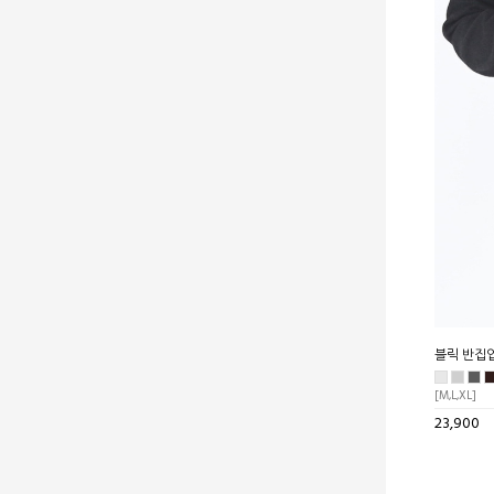
블릭 반집
[M,L,XL]
23,900