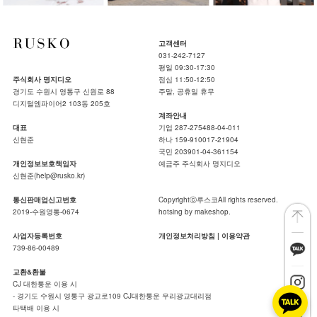
고객센터
031-242-7127
평일 09:30-17:30
주식회사 명지디오
점심 11:50-12:50
경기도 수원시 영통구 신원로 88
주말, 공휴일 휴무
디지털엠파이어2 103동 205호
계좌안내
대표
기업 287-275488-04-011
신현준
하나 159-910017-21904
국민 203901-04-361154
개인정보보호책임자
예금주 주식회사 명지디오
신현준(help@rusko.kr)
통신판매업신고번호
Copyrightⓒ루스코All rights reserved.
2019-수원영통-0674
hotsing by makeshop.
사업자등록번호
개인정보처리방침
|
이용약관
739-86-00489
교환&환불
CJ 대한통운 이용 시
- 경기도 수원시 영통구 광교로109 CJ대한통운 우리광교대리점
타택배 이용 시