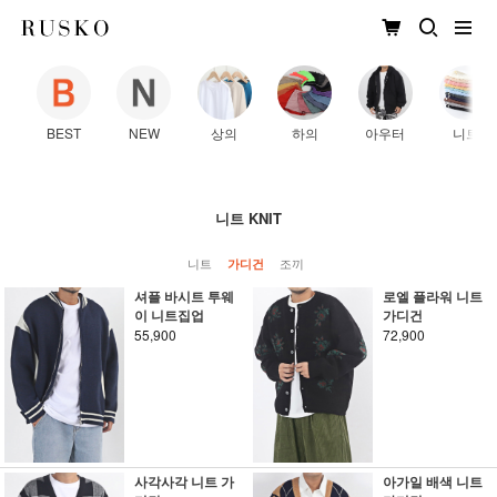
BEST
NEW
상의
하의
아우터
니트
니트 KNIT
니트
조끼
가디건
셔플 바시트 투웨
로엘 플라워 니트
이 니트집업
가디건
55,900
72,900
사각사각 니트 가
아가일 배색 니트