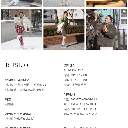
고객센터
031-242-7127
평일 09:30-17:30
주식회사 명지디오
점심 11:50-12:50
경기도 수원시 영통구 신원로 88
주말, 공휴일 휴무
디지털엠파이어2 103동 205호
계좌안내
대표
기업 287-275488-04-011
신현준
하나 159-910017-21904
국민 203901-04-361154
개인정보보호책임자
예금주 주식회사 명지디오
신현준(help@rusko.kr)