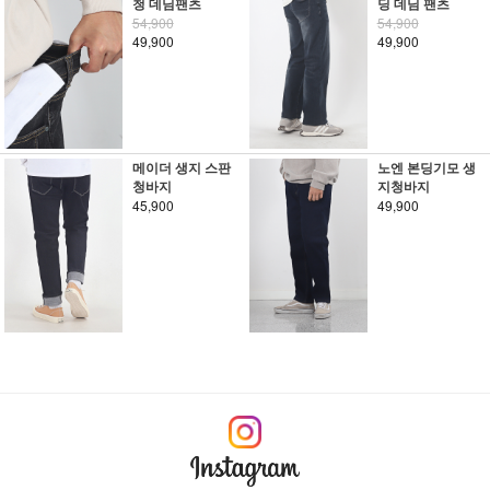
청 데님팬츠
딩 데님 팬츠
54,900
54,900
49,900
49,900
메이더 생지 스판
노엔 본딩기모 생
청바지
지청바지
45,900
49,900