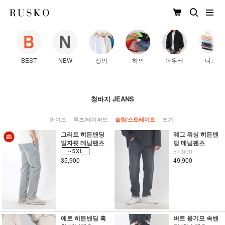
BEST
NEW
상의
하의
아우터
니트
청바지 JEANS
와이드
루즈/테이퍼드
조거
슬림/스트레이트
그리트 히든밴딩
웨그 워싱 히든밴
일자핏 데님팬츠
딩 데님팬츠
54,900
35,900
49,900
에토 히든밴딩 흑
버트 융기모 속밴