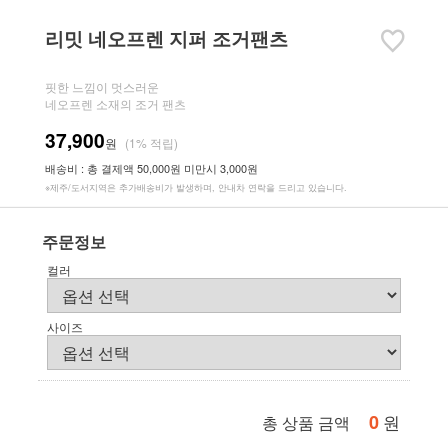
리밋 네오프렌 지퍼 조거팬츠
핏한 느낌이 멋스러운
네오프렌 소재의 조거 팬츠
37,900
원
(1% 적립)
배송비 : 총 결제액 50,000원 미만시 3,000원
※제주/도서지역은 추가배송비가 발생하며, 안내차 연락을 드리고 있습니다.
주문정보
컬러
사이즈
0
원
총 상품 금액